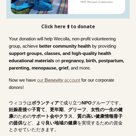
Click here ⬆️ to donate
Your donation will help Wecolla, non-profit volunteering
group, achieve
better community health
by providing
support groups, classes, and high-quality health
educational materials
on
pregnancy, birth, postpartum,
parenting, menopause, grief,
and more.
Now we have
our
Benevity
account
for our corporate
donors!
ウィコラは
ボランティア
で成り立つ
NPO
グループです。
妊娠産後
や
子育て
、
更年期
、
グリーフ
、
女性の一生の健
康
のための
サポート会やクラス
、
質の高い健康情報冊子
の提供
など、
より良い地域の健康
を実現するための資金
とさせていただきます。