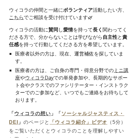
ウィコラの仲間と一緒に
ボランティア
活動したい方、
こちら
でご相談を受け付けています🌿
ウィコラの活動に
賛同
し
愛情
を持って
長く
関わってく
ださる方で、分からないことは学びながら
自主性
と
責
任感
を持って
行動して
くださる方を
希望しています
。
医療者以外の方は、現在、
運営補佐
を探していま
す。
医療者の方は、ご自身の専門・得意分野での
ミニ講
座
や
ウィコラDay
での単発参加や、長期的なサポー
ト会やクラスでのファシリテーター・インストラク
ターでのご参加など、いつでもご連絡をお待ちして
おります。
「
ウィコラの想い
」
「
ソーシャルジャスティス・
DEI
」
のページと
「ウィコラ紹介」ビデオ
（5分）
をご覧いただくとウィコラのことを理解しやすい