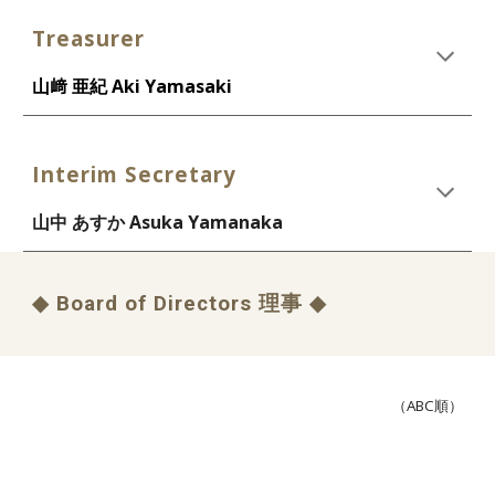
Treasurer
山﨑 亜紀 Aki Yamasaki
Interim Secretary
山中 あすか Asuka Yamanaka
◆ Board of Directors
理事
◆
（ABC順）