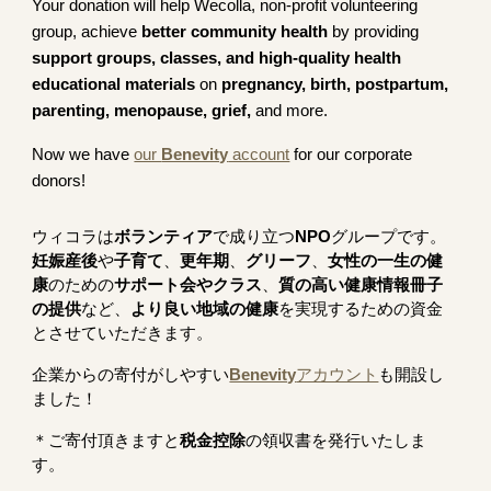
Your donation will help Wecolla, non-profit volunteering
group, achieve
better community health
by providing
support groups, classes, and high-quality health
educational materials
on
pregnancy, birth, postpartum,
parenting, menopause, grief,
and more.
Now we have
our
Benevity
account
for our corporate
donors!
ウィコラは
ボランティア
で成り立つ
NPO
グループです。
妊娠産後
や
子育て
、
更年期
、
グリーフ
、
女性の一生の健
康
のための
サポート会やクラス
、
質の高い健康情報冊子
の提供
など、
より良い地域の健康
を実現するための資金
とさせていただきます。
企業からの寄付がしやすい
Benevity
アカウント
も開設し
ました！
​＊ご寄付頂きますと
税金控除
の領収書を発行いたしま
す。