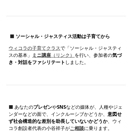
⬛
ソーシャル・ジャスティス活動は子育てから
ウィコラの子育てクラス
で「ソーシャル・ジャスティ
スの基本」
ミニ講座
（リンク）
を行い、参加者の
気づ
き・対話をファシリテート
しました。
⬛
あなたの
プレゼン
や
SNS
などの媒体が、人種やジェ
ンダーなどの面で、インクルーシブかどうか、
意図せ
ず社会構造的な差別を助長していないかどうか
、ウィ
コラ創設者代表の小谷祥子が
ご
相談
に乗ります。