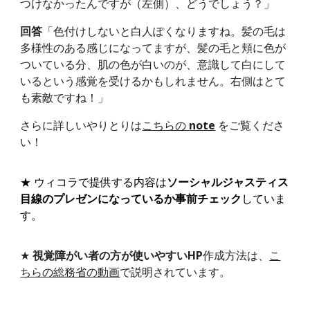
つけなかったんですが（左側）、どうでしょう？」
回答
「色付けしないと白人ぽくなりますね。髪の毛は
多様性のある感じになってますが、髪の毛と頬に色が
ついている分、肌の色が白いのが、意識して白にして
いるという感覚を受けるかもしれません。右側はとて
も素敵ですね！」
さらに詳しいやりとりは
こちらの
note
をご覧くださ
い！
★
ウィコラで提供する内容は
ソーシャルジャスティス
目線のプレゼンになっているか事前チェック
していま
す。
★
視覚障がい者の方が使いやすいHP
作成方法は、
こ
ちらの総務省の動画
で説明されています。