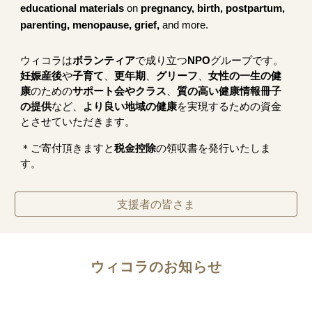
educational materials
on
pregnancy, birth, postpartum,
parenting, menopause, grief,
and more.
ウィコラは
ボランティア
で成り立つ
NPO
グループです。
妊娠産後
や
子育て
、
更年期
、
グリーフ
、
女性の一生の健
康
のための
サポート会やクラス
、
質の高い健康情報冊子
の提供
など、
より良い地域の健康
を実現するための資金
とさせていただきます。
​＊ご寄付頂きますと
税金控除
の領収書を発行いたしま
す。
支援者の皆さま
ウィコラのお知らせ