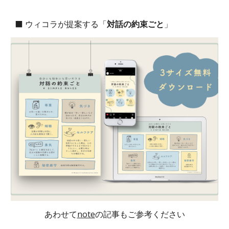
⬛ ウィコラが提案する
「
対話の約束ごと
」
あわせて
note
の記事もご参考ください