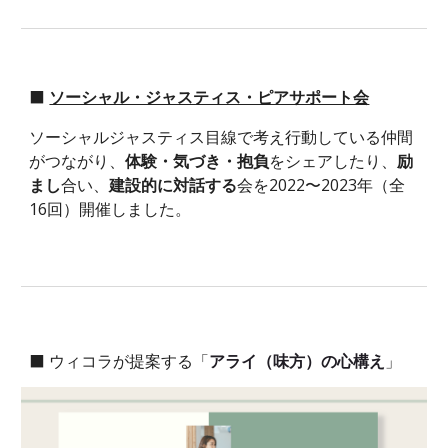
⬛
ソーシャル・ジャスティス・ピアサポート会
ソーシャルジャスティス
目線で考え行動している仲間
がつながり、
体験・気づき・
抱負
をシェアしたり、
励
まし
合
い
、
建設的に対話する
会を2022〜2023年（
全
16回）開催しました。
⬛ ウィコラが提案する
「
アライ（味方）の心構え
」